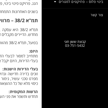
בינוי פלוס – פרויקטים למגורים
הגג. פרויקט פינוי בינוי, 
בשנים האחרונות התמחתה ק
צור קשר
תמ"א 38/2 – מרוויחים בלבד
תמ”א 38/2 היא
מחדש. הדיירים מקבלים די
קבוצת ששון חוגי
בפועל, תמ"א 38/2 מהווה מעין שילוב בין תמ”א 38 ל”פינוי בינוי” ויוצר עסקה בה כל הצדדים מרוויחים:
03-751-5432
היזם:
מתחייב למסור לבעלי הדיר
בעלי הדירות, היזם יקבל א
בעלי הדירות הישנות:
זוכים בדירה חדישה וגדול
מפרט טכני עשיר, גימור 
כיסוי מלא של כל ההוצאות 
הרשות המקומית:
תחדש ותשפר את פני העיר,