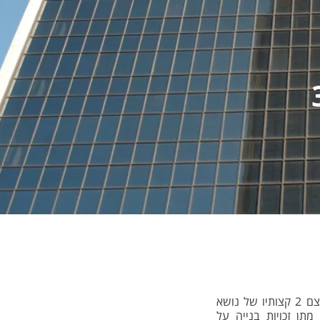
כל מי שמתעניין קצת בענף הבנייה, וודאי מכיר את המונחים תמ”א 38 ו”פינוי בינוי”, שהם בעצם 2 קצותיו של נושא
חיזוק הבניין תמורת מתן זכויות בנייה על