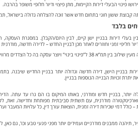
פירושו פינוי הבעלי דירות הקיימות, מתן פיצוי ודיור חלופי משופר בהרבה.
בוצת ששון חוגי בתחום חדש אשר זוכה להצלחה גדולה בישראל, תמ”א /2
 עסקה בין בעלי דירות בבניין ישן קיים, לבין היזם/הקבלן. במסגרת העסקה, 
ור חליפי זמני וחוזרים לאחר מכן לבניין החדש – לדירה חדשה, מודרנית
ות בבניין הישן, דירה חדשה וגדולה יותר בבניין החדיש שיבנה. בתמור
ת יתרת זכויות הבנייה הנוספות בבניין.
ה יותר, בבניין חדש ומודרני, באותו המיקום בו הם גרו עד עתה. הדיר
וארכיטקטורה מודרנית, עם תשתית סביבתית מפותחת וחדישה. זאת, לל
– כולל דמי שכירות דירה זמנית, הוצאות עורך דין, כל עלויות המעבר וער
 תיהנה ממבנים מודרניים ועמידים יותר מפני פגעי טבע וכו’, גם כאן, ל