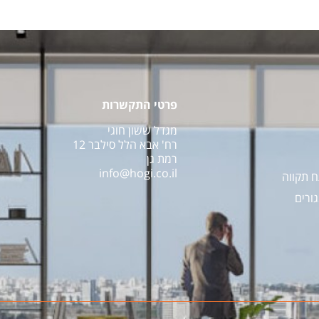
פרטי התקשרות
מגדל ששון חוגי
רח' אבא הלל סילבר 12
רמת גן
info@hogi.co.il
גורים