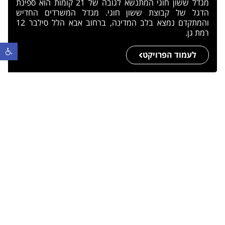
מגדל ששון חוגי המתנשא לגובה של 21 קומות הוא ספינת
הדגל של קבוצת ששון חוגי. מגדל המשרדים החדיש
והמתקדם נמצא בלב המדינה, ברחוב אבא הלל סילבר 12
רמת גן.
פתח סר
לעמוד הפרויקט