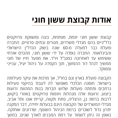
אודות קבוצת ששון חוגי
קבוצת ששון חוגי יוזמת, מפתחת, בונה ומשווקת פרויקטים
נדל”ניים בהם מגדלי משרדים, מגורים ובתים פרטיים. החברה
פועלת כבר למעלה מ-60 שנה בשוק הנדל"ן הישראלי
והבינלאומי. החברה נוסדה על ידי ששון חוגי, מהנדס אזרחי
ששימש עד לאחרונה כמנכ”ל ויו”ר. את מפעל חייו של חוגי
ממשיך לנהל דור ההמשך, תוך הקפדה על ניהול יעיל, ענייני
וממוקד.
הקבוצה פועלת בארץ וגם בחו”ל, אך מרכזת את עיקר פעילותה
בישראל. חוסנה הכלכלי מאפשר לה לעבוד בהיקפי פעילות
נרחבים ותחתה פועלות שלוש חברות בנות המהוות זרועות
ביצוע. זרועות אלה מנהלות ויוזמות פרויקטים באזורי ביקוש,
לרבות ברמת גן, הרצליה, פתח תקווה, קריית אונו ותל אביב.
מגדלי המשרדים של הקבוצה הינם בבעלות יחידה, דבר המקנה
יתרון גדול לשוכרים ברמת הניהול השוטף, שדרוגים ואחזקה.
באופן זה ניתן לשמור על רמת המבנים לאורך שנים. במשך