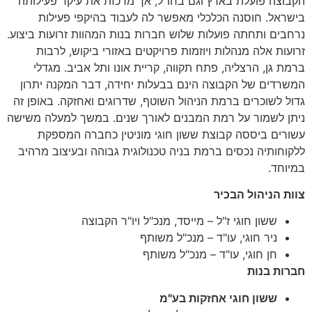
הקבוצה פועלת בארץ וגם בחו”ל, אך מרכזת את עיקר פעילותה
בישראל. חוסנה הכלכלי מאפשר לה לעבוד בהיקפי פעילות
נרחבים ותחתה פועלות שלוש חברות בנות המהוות זרועות ביצוע.
זרועות אלה מנהלות ויוזמות פרויקטים באזורי ביקוש, לרבות
ברמת גן, הרצליה, פתח תקווה, קריית אונו ותל אביב. מגדלי
המשרדים של הקבוצה הינם בבעלות יחידה, דבר המקנה יתרון
גדול לשוכרים ברמת הניהול השוטף, שדרוגים ואחזקה. באופן זה
ניתן לשמור על רמת המבנים לאורך שנים. במשך למעלה משישה
עשורים ביססה קבוצת ששון חוגי מוניטין כחברה המספקת
ללקוחותיה נכסים ברמת בניה טכנולוגית גבוהה ובעיצוב מרהיב
במיוחד.
צוות הניהול הבכיר
ששון חוגי ז"ל – מייסד, מנכ"ל ויו"ר הקבוצה
ניר חוגי, עו"ד – מנכ"ל משותף
חן חוגי, עו"ד – מנכ"ל משותף
חברות בנות
ששון חוגי אחזקות בע"מ